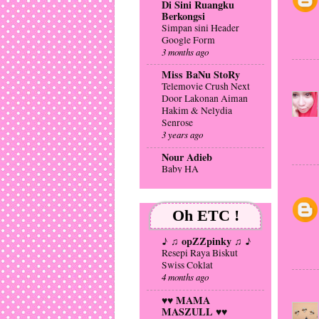
8 years ago
Di Sini Ruangku
Berkongsi
~mai lurve~
Simpan sini Header
Hadiah Hari Lahir Yang
Google Form
Paling Menyedihkan
3 months ago
9 years ago
Miss BaNu StoRy
Cinta Itu Misteri
Telemovie Crush Next
Selamat Tahun Baru -
Door Lakonan Aiman
Jemah's Dinner Endyear
Hakim & Nelydia
9 years ago
Senrose
3 years ago
My So Called
Life......®
Nour Adieb
BFrenz at TV AlHijrah!
Baby HA
9 years ago
3 years ago
:: Hikayat C E R I T
!! kisah dya !!
E R A Terindah ::
Oh ETC !
DAA TRIP
Salam Rindu
(CAMBODIA &
9 years ago
VIETNAM) 2019
♪ ♫ opZZpinky ♫ ♪
6 years ago
Resepi Raya Biskut
TheCoklatBlog
Swiss Coklat
Uphill Rush
...SeKaDaR
4 months ago
10 years ago
CoReTaN....
TUPPERWARE...
♥♥ MAMA
Ini Wilayah Hijau
7 years ago
MASZULL ♥♥
Perkhabaran...