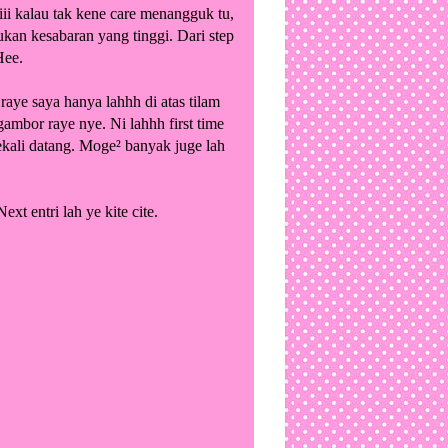
ii kalau tak kene care menangguk tu,
kan kesabaran yang tinggi. Dari step
Hee.
raye saya hanya lahhh di atas tilam
ambor raye nye. Ni lahhh first time
ekali datang. Moge² banyak juge lah
xt entri lah ye kite cite.