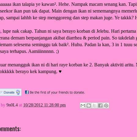
aaaaaa ikan talapia ye kawan². Hehe. Nampak macam senang kan. Tapii
² seekor ikan pun tak dapat. Main dengan ikan ni sememangnya memerlu
ap, sampai lahhh ke step menggoreng dan step makan juge. Ye takkk? 
, lupe nak cakap. Tahun ni saya berayo korban di Jelebu. Hari pertama 
erana demam berpanjangan akibat diarrhea & period pain. So takdelah g
demam selesema seminggu tak baik². Huhu. Padan la kan, 3 in 1 tuuu s
 saya terhapus. Aamiiinnnnn. ;)
uar menangguk ikan ni di hari raye korban ke 2. Banyak aktiviti aritu. Ne
okkkkk berayo kek kampung. ♥
d by
9n0L4
at
10/28/2012 11:28:00 pm
omments: