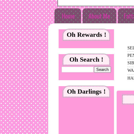
Home
About Me
Fatt
Oh Rewards !
SE
PE
Oh Search !
SIB
WA
HA
Oh Darlings !