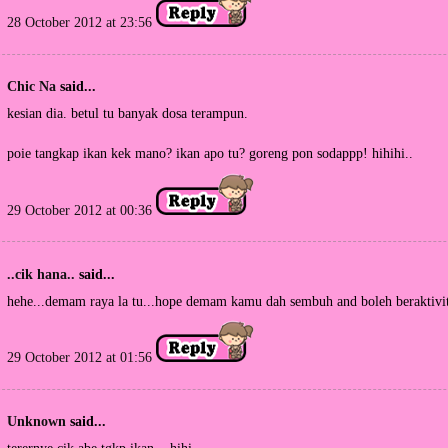
28 October 2012 at 23:56
Chic Na
said...
kesian dia. betul tu banyak dosa terampun.
poie tangkap ikan kek mano? ikan apo tu? goreng pon sodappp! hihihi..
29 October 2012 at 00:36
..cik hana..
said...
hehe...demam raya la tu...hope demam kamu dah sembuh and boleh beraktiviti 
29 October 2012 at 01:56
Unknown
said...