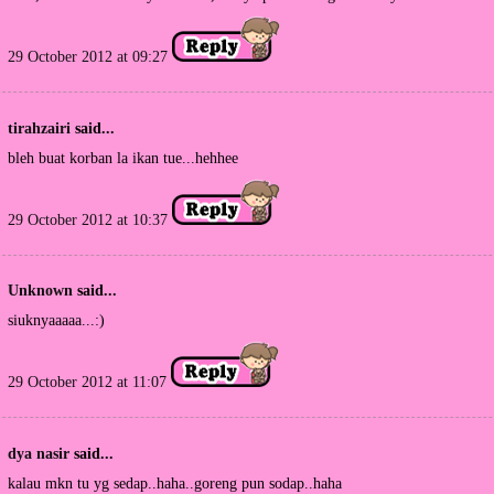
29 October 2012 at 09:27
tirahzairi
said...
bleh buat korban la ikan tue...hehhee
29 October 2012 at 10:37
Unknown
said...
siuknyaaaaa...:)
29 October 2012 at 11:07
dya nasir
said...
kalau mkn tu yg sedap..haha..goreng pun sodap..haha