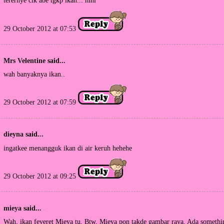
terernye cik abe tgkp ikan... hihi
29 October 2012 at 07:53
Mrs Velentine
said...
wah banyaknya ikan..
29 October 2012 at 07:59
dieyna
said...
ingatkee menangguk ikan di air keruh hehehe
29 October 2012 at 09:25
mieya
said...
Wah, ikan feveret Mieya tu. Btw, Mieya pon takde gambar raya. Ada somethin