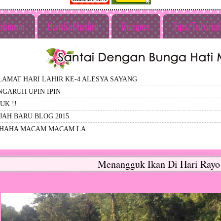
abiouni
OwhSoMuslim
Recipes
Tips/Tutoria
LAMAT HARI LAHIR KE-4 ALESYA SAYANG
NGARUH UPIN IPIN
UK !!
JAH BARU BLOG 2015
HAHA MACAM MACAM LA
Menangguk Ikan Di Hari Rayo