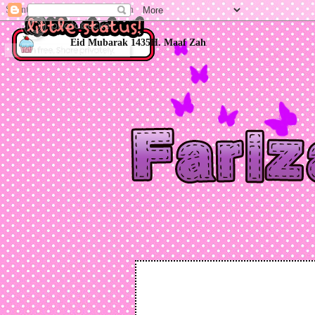
Silent Reader(s) Fariza[dot]com
Eid Mubarak 1435H. Maaf Zahir Batin. ♥