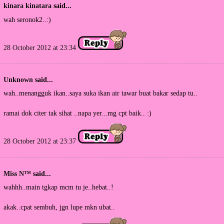
kinara kinatara
said...
wah seronok2..:)
28 October 2012 at 23:34
Unknown
said...
wah..menangguk ikan..saya suka ikan air tawar buat bakar sedap tu..
ramai dok citer tak sihat ..napa yer...mg cpt baik.. :)
28 October 2012 at 23:37
Miss N™
said...
wahhh..main tgkap mcm tu je..hebat..!
akak..cpat sembuh, jgn lupe mkn ubat..