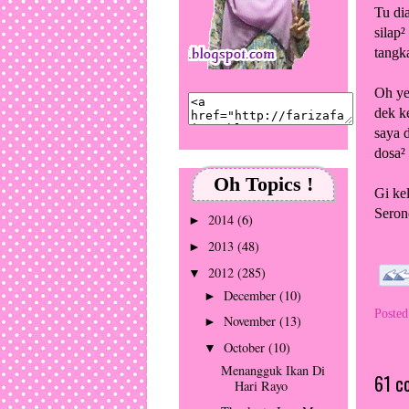
Tu di
silap
tangk
Oh ye
dek k
saya 
dosa²
Oh Topics !
Gi kel
Seron
2014
(6)
►
2013
(48)
►
2012
(285)
▼
December
(10)
►
Poste
November
(13)
►
October
(10)
▼
Menangguk Ikan Di
61 c
Hari Rayo